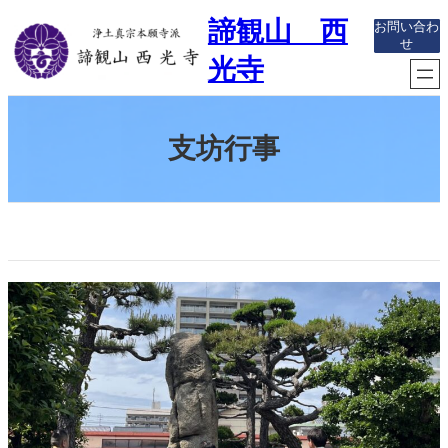
内
諦観山 西
お問い合わ
容
せ
を
光寺
ス
キ
ッ
プ
支坊行事