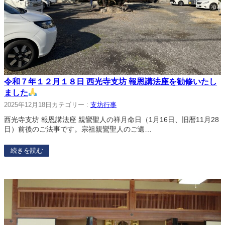
令和７年１２月１８日 西光寺支坊 報恩講法座を勧修いたし
ました
2025年12月18日
カテゴリー :
支坊行事
西光寺支坊 報恩講法座 親鸞聖人の祥月命日（1月16日、旧暦11月28
日）前後のご法事です。宗祖親鸞聖人のご遺…
続きを読む