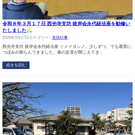
令和８年３月１７日 西光寺支坊 彼岸会永代経法座を勧修い
たしました
2026年3月17日
カテゴリー :
支坊行事
西光寺支坊 彼岸会永代経法座 ソメイヨシノ。少しずつ、でも着実に
つぼみが膨らんできました。春の足音が聞こえてき…
続きを読む