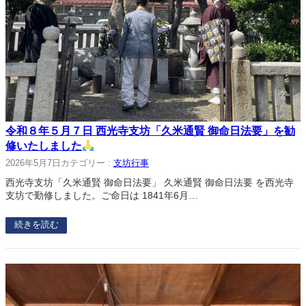
令和８年５月７日 西光寺支坊「久米通賢 御命日法要」を勧
修いたしました
2026年5月7日
カテゴリー :
支坊行事
西光寺支坊「久米通賢 御命日法要」 久米通賢 御命日法要 を西光寺
支坊で勤修しました。ご命日は 1841年6月…
続きを読む