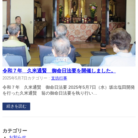
令和７年 久米通賢 御命日法要を開催しました。
2025年5月7日
カテゴリー :
支坊行事
令和７年 久米通賢 御命日法要 2025年5月7日（水）坂出塩田開発
を行った久米通賢 翁の御命日法要を執り行い…
続きを読む
カテゴリー
お知らせ