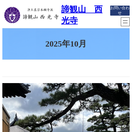
内
諦観山 西
お問い合わ
容
せ
を
光寺
ス
キ
ッ
プ
2025年10月